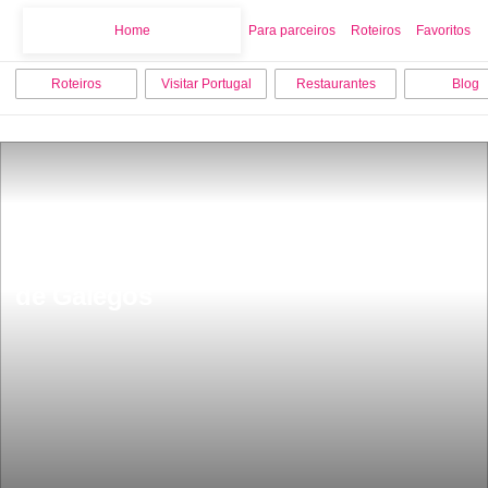
Home
Home
Para parceiros
Roteiros
Favoritos
Roteiros
Visitar Portugal
Restaurantes
Blog
Monumento castrejo de Santa Maria 
de Galegos