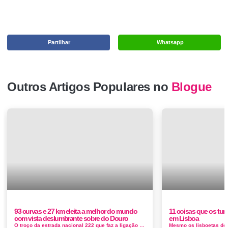
Partilhar
Whatsapp
Outros Artigos Populares no
Blogue
93 curvas e 27 km eleita a melhor do mundo
11 coisas que os tur
com vista deslumbrante sobre do Douro
em Lisboa
O troço da estrada nacional 222 que faz a ligação entre o Peso da Régua e o Pinhão foi considerado como a melhor es...