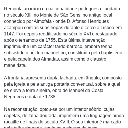
Remonta ao iní­cio da nacionalidade portuguesa, fundado
no século XIII, no Monte de São Gens, no antigo local
conhecido por Almofala - onde D. Afonso Henriques
acampou com as suas tropas durante o cerco a Lisboa em
1147. Foi depois reedificado no século XVI e restaurado
após o terramoto de 1755. Esta última intervenção
imprimiu-lhe um carácter tardo-barroco, embora tenha
subsistido o núcleo manuelino, constituí­do pelo baptistério
e pela capela dos Almadas, assim como o claustro
maneirista.
A frontaria apresenta dupla fachada, em ângulo, composto
pela igreja e pela antiga portaria conventual, sobre a qual
se eleva a torre sineira, obra de Manuel da Costa
Negreiros e data de 1738.
Na reconstrução, optou-se por um interior sóbrio, cujas
capelas, de talha dourada, imprimem uma linguagem ainda
rocaille de finais do século XVIII. O seu interior é marcado