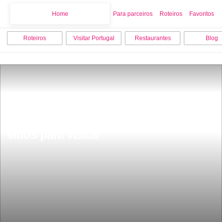
Home
Home
Para parceiros
Roteiros
Favoritos
Roteiros
Visitar Portugal
Restaurantes
Blog
O que fazer em Lisboa os 8 melhores 
sitios para visitar