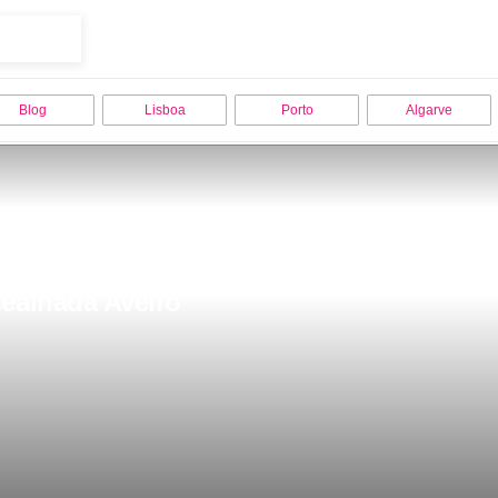
Blog
Lisboa
Porto
Algarve
ealhada Aveiro