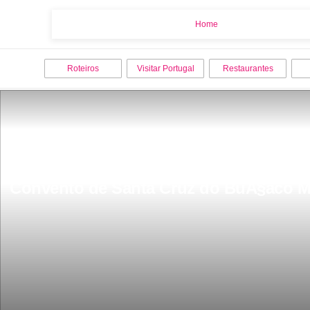
Home
Home
Roteiros
Visitar Portugal
Restaurantes
Convento de Santa Cruz do BuÃ§aco M