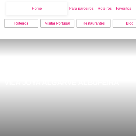
Home
Home
Para parceiros
Roteiros
Favoritos
Roteiros
Visitar Portugal
Restaurantes
Blog
VILA JOYA ALGARVE ALBUFEIRA