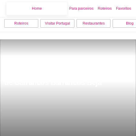
Home
Home
Para parceiros
Roteiros
Favoritos
Roteiros
Visitar Portugal
Restaurantes
Blog
Museu arqueolÃ³gico e etnogrÃ¡fico 
de Barrancos Barrancos Beja