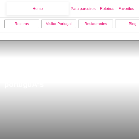
Home
Home
Para parceiros
Roteiros
Favoritos
Roteiros
Visitar Portugal
Restaurantes
Blog
Ã© assim que sÃ£o os mais belos 
castelos da Europa um Ã© 
portuguÃªs 