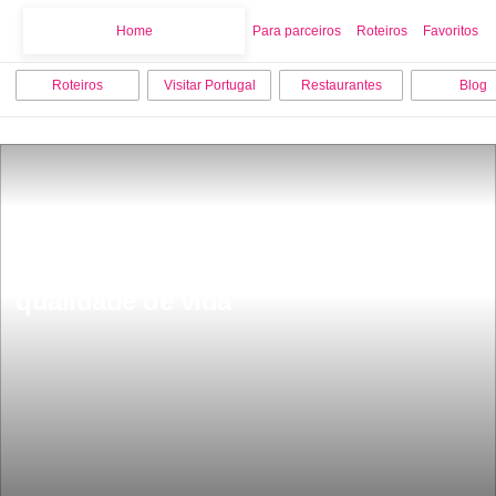
Home
Home
Para parceiros
Roteiros
Favoritos
Roteiros
Visitar Portugal
Restaurantes
Blog
Lisboa Ã© a 38Âª cidade com melhor 
qualidade de vida