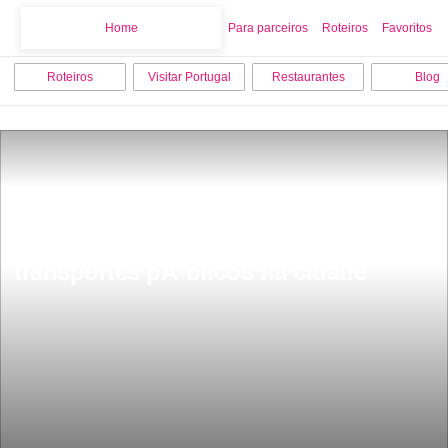
Home
Home
Para parceiros
Roteiros
Favoritos
Roteiros
Visitar Portugal
Restaurantes
Blog
Porto Card o cartÃ£o para andares de 
transportes pÃºblicos na cidade 