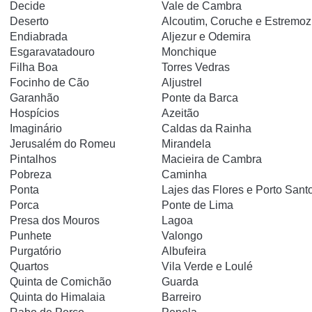
Decide
Vale de Cambra
Deserto
Alcoutim, Coruche e Estremoz
Endiabrada
Aljezur e Odemira
Esgaravatadouro
Monchique
Filha Boa
Torres Vedras
Focinho de Cão
Aljustrel
Garanhão
Ponte da Barca
Hospícios
Azeitão
Imaginário
Caldas da Rainha
Jerusalém do Romeu
Mirandela
Pintalhos
Macieira de Cambra
Pobreza
Caminha
Ponta
Lajes das Flores e Porto Sant
Porca
Ponte de Lima
Presa dos Mouros
Lagoa
Punhete
Valongo
Purgatório
Albufeira
Quartos
Vila Verde e Loulé
Quinta de Comichão
Guarda
Quinta do Himalaia
Barreiro