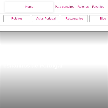
Home
Home
Para parceiros
Roteiros
Favoritos
Roteiros
Visitar Portugal
Restaurantes
Blog
As 100 terras com os nomes mais 
estranhos de Portugal