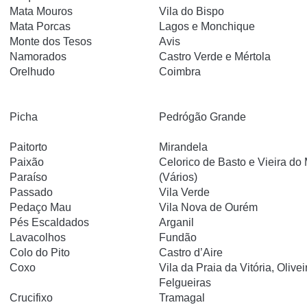
Mata Mouros
Vila do Bispo
Mata Porcas
Lagos e Monchique
Monte dos Tesos
Avis
Namorados
Castro Verde e Mértola
Orelhudo
Coimbra
Picha
Pedrógão Grande
Paitorto
Mirandela
Paixão
Celorico de Basto e Vieira do
Paraíso
(Vários)
Passado
Vila Verde
Pedaço Mau
Vila Nova de Ourém
Pés Escaldados
Arganil
Lavacolhos
Fundão
Colo do Pito
Castro d’Aire
Coxo
Vila da Praia da Vitória, Olive
Felgueiras
Crucifixo
Tramagal