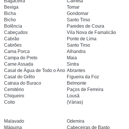
Bagaceira
Calheta
Bexiga
Tomar
Bicha
Gondomar
Bicho
Santo Tirso
Bolência
Paredes de Coura
Cabeçudos
Vila Nova de Famalicão
Cabrão
Ponte de Lima
Cabrões
Santo Tirso
Cama Porca
Alhandra
Campa do Preto
Maia
Carne Assada
Sintra
Casal de Água de Todo o Ano
Abrantes
Casal do Grêlo
Figueira da Foz
Catraia do Buraco
Belmonte
Cemitério
Paços de Ferreira
Chiqueiro
Lousã
Coito
(Várias)
Malavado
Odemira
Máquina
Cabeceiras de Basto