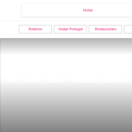
Home
Home
Roteiros
Visitar Portugal
Restaurantes
Tem 280 km esta Ã© estrada nacional m