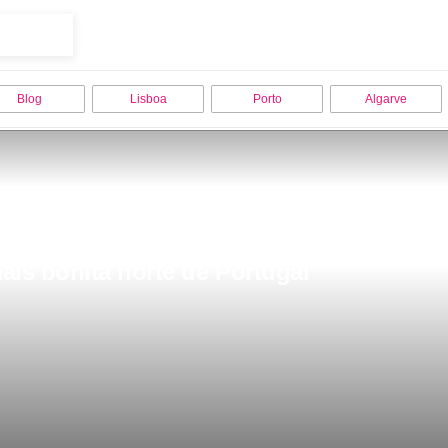
Blog
Lisboa
Porto
Algarve
ais bonita norte de Portugal