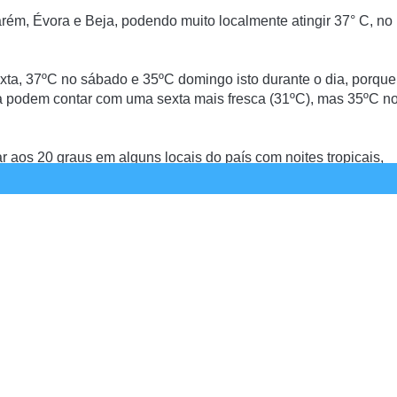
m, Évora e Beja, podendo muito localmente atingir 37° C, no
xta, 37ºC no sábado e 35ºC domingo isto durante o dia, porque
a podem contar com uma sexta mais fresca (31ºC), mas 35ºC n
aos 20 graus em alguns locais do país com noites tropicais,
Whatsapp
Blogue