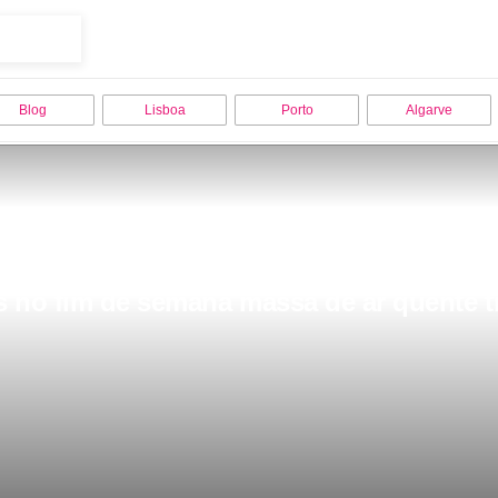
Blog
Lisboa
Porto
Algarve
 no fim de semana massa de ar quente tra