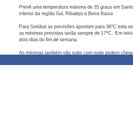
Prevê uma temperatura máxima de 35 graus em Santaré
interior da região Sul, Ribatejo e Beira Baixa
Para Setúbal as previsões apontam para 36ºC esta se
as mínimas previstas serão sempre de 17ºC. Em leiri
dois dias do fim de semana.
As mínimas também vão subir com noite podem chegar 
sobretudo no litoral da região do Algarve.
Partilhar
Outros Artigos Populares no