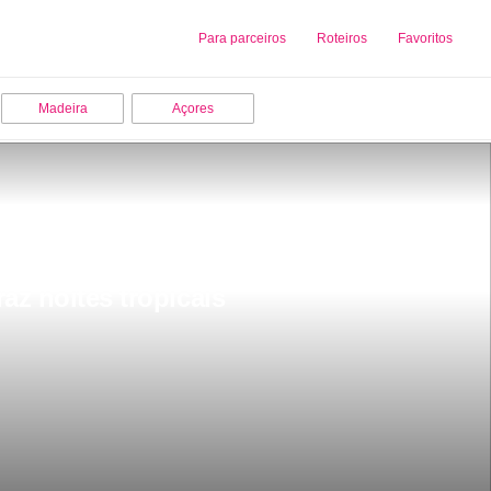
Sobre nós
Para parceiros
Adicionar uma Empresa
Roteiros
Favoritos
Madeira
Açores
z noites tropicais