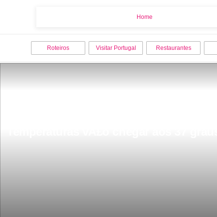
Home
Home
Roteiros
Visitar Portugal
Restaurantes
Temperaturas vÃ£o chegar aos 37 graus