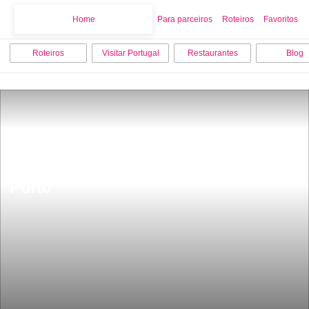
Home
Home
Para parceiros
Roteiros
Favoritos
Roteiros
Visitar Portugal
Restaurantes
Blog
Este Ã© o melhor parque aquÃ¡tico 
do norte de Portugal fica a 1 hora do 
Porto