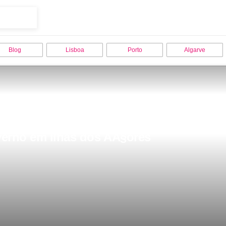
Blog
Lisboa
Porto
Algarve
nverno em Ilhas dos AÃ§ores