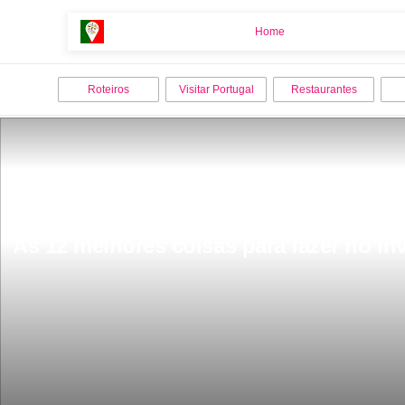
Home
Home
Roteiros
Visitar Portugal
Restaurantes
As 12 melhores coisas para fazer no i