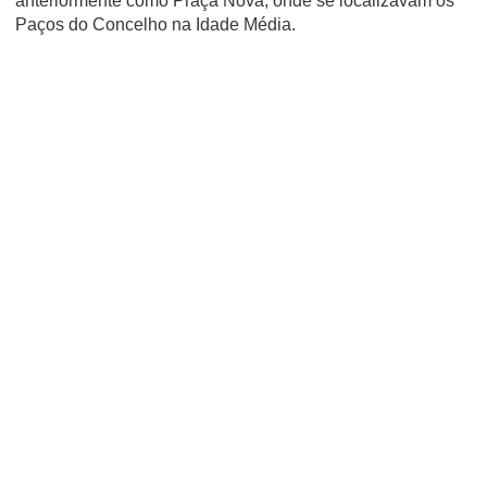
anteriormente como Praça Nova, onde se localizavam os
Paços do Concelho na Idade Média.