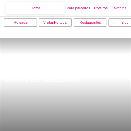
Home
Home
Para parceiros
Roteiros
Favoritos
Roteiros
Visitar Portugal
Restaurantes
Blog
As 12 melhores coisas para fazer no 
inverno em SantarÃ©m