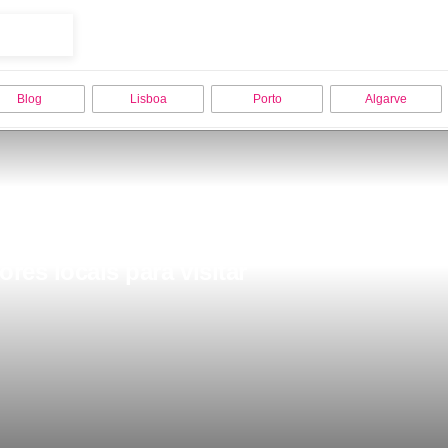
Blog
Lisboa
Porto
Algarve
res locais para visitar