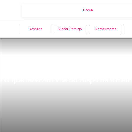
Home
Home
Roteiros
Visitar Portugal
Restaurantes
O que fazer em Vila do Bispo os 9 melho