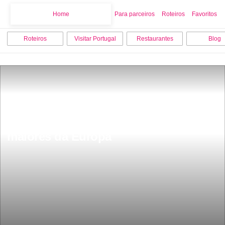
Home
Home
Para parceiros
Roteiros
Favoritos
Roteiros
Visitar Portugal
Restaurantes
Blog
Tem 93 anos e 738 km Ã© a maior 
estrada de Portugal e uma das 
maiores da Europa