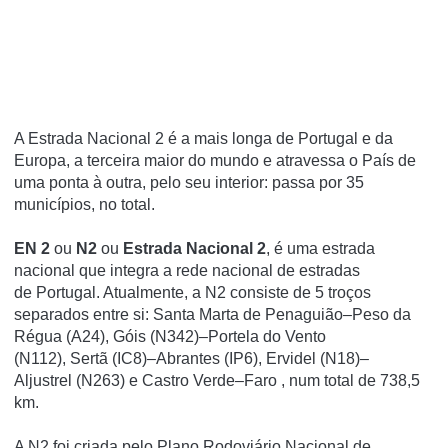
A Estrada Nacional 2 é a mais longa de Portugal e da
Europa, a terceira maior do mundo e atravessa o País de
uma ponta à outra, pelo seu interior: passa por 35
municípios, no total.
EN 2
ou
N2
ou
Estrada Nacional 2
, é uma estrada
nacional que integra a rede nacional de estradas
de Portugal. Atualmente, a N2 consiste de 5 troços
separados entre si: Santa Marta de Penaguião–Peso da
Régua (A24), Góis (N342)–Portela do Vento
(N112), Sertã (IC8)–Abrantes (IP6), Ervidel (N18)–
Aljustrel (N263) e Castro Verde–Faro , num total de 738,5
km.
A N2 foi criada pelo Plano Rodoviário Nacional de