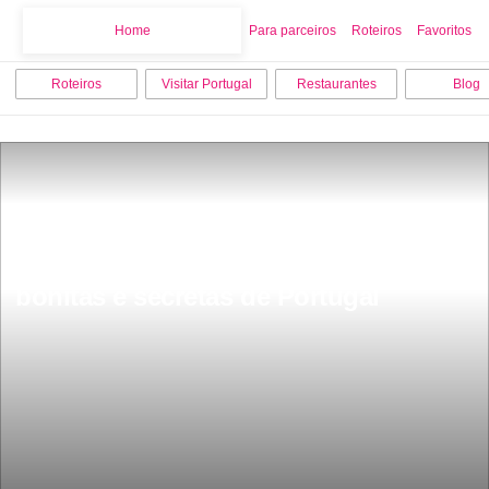
Home
Home
Para parceiros
Roteiros
Favoritos
Roteiros
Visitar Portugal
Restaurantes
Blog
30 minutos a pÃ© e chegas e vais 
conhecer uma das cascatas mais 
bonitas e secretas de Portugal