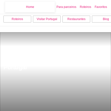
Home
Home
Para parceiros
Roteiros
Favoritos
Roteiros
Visitar Portugal
Restaurantes
Blog
Tem mais de 1200 anos fica a 1 hora 
do Porto o castelo mais antigo de 
Portugal