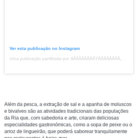
Ver esta publicação no Instagram
Uma publicação partilhada por ðÂÂÂÂÂÂÂÂŸÂÂÂÂÂÂÂÂ„¼ðÂÂÂÂÂÂÂÂŸÂÂÂÂÂÂÂÂ„¸ðÂÂÂÂÂÂÂÂŸÂÂÂÂÂÂÂÂ„¶ðÂÂÂÂÂÂÂÂŸÂÂÂÂÂÂÂÂ…ÂÂÂÂÂÂÂÂ„ðÂÂÂÂÂÂÂÂŸÂÂÂÂÂÂÂÂ„´ðÂÂÂÂÂÂÂÂŸÂÂÂÂÂÂÂÂ„» ðÂÂÂÂÂÂÂÂŸÂÂÂÂÂÂÂÂ„¼ðÂÂÂÂÂÂÂÂŸÂÂÂÂÂÂÂÂ„°ðÂÂÂÂÂÂÂÂŸÂÂÂÂÂÂÂÂ…ÂÂÂÂÂÂÂÂðÂÂÂÂÂÂÂÂŸÂÂÂÂÂÂÂÂ…ÂÂÂÂÂÂÂÂƒðÂÂÂÂÂÂÂÂŸÂÂÂÂÂÂÂÂ„¸ðÂÂÂÂÂÂÂÂŸÂÂÂÂÂÂÂÂ„½ðÂÂÂÂÂÂÂÂŸÂÂÂÂÂÂÂÂ…ÂÂÂÂÂÂÂÂ‚ (@mgl.martins)
Além da pesca, a extração de sal e a apanha de moluscos
e bivalves são as atividades tradicionais das populações
da Ria que, com sabedoria e arte, criaram deliciosas
especialidades gastronómicas, como a sopa de peixe ou o
arroz de lingueirão, que poderá saborear tranquilamente