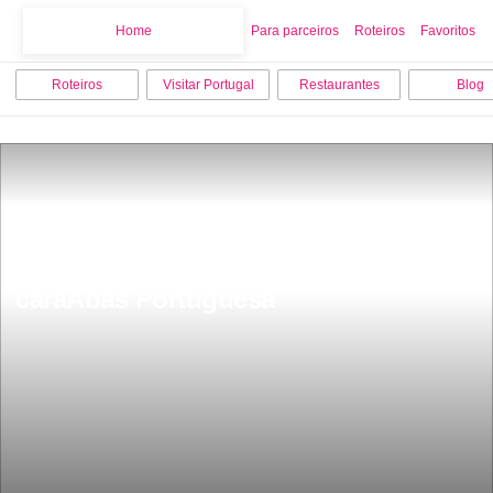
Home
Home
Para parceiros
Roteiros
Favoritos
Roteiros
Visitar Portugal
Restaurantes
Blog
Segredo mais bem guardado de 
Portugal 50 km de puro paraÃ­so 
caraÃ­bas Portuguesa