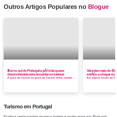
Outros Artigos Populares no
Blogue
Ilha no sul de Portugal a pÃ©rola quase
Vai estar mais de 40
desconhecida esta encantar os turistas
estÃ£o a chegar noit
A praia de Cacela ou praia de Cacela Velha, também designada Praia da Fábrica é uma praia que se situa na extremidade poente da a...
Turismo em Portugal
Explora restaurantes museus hoteis e muito mais em Portugal