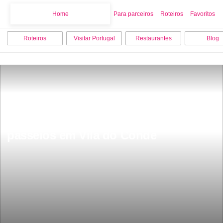
Home
Home
Para parceiros
Roteiros
Favoritos
Roteiros
Visitar Portugal
Restaurantes
Blog
Os 15 melhores pontos turisticos e 
passeios em Vila do Conde