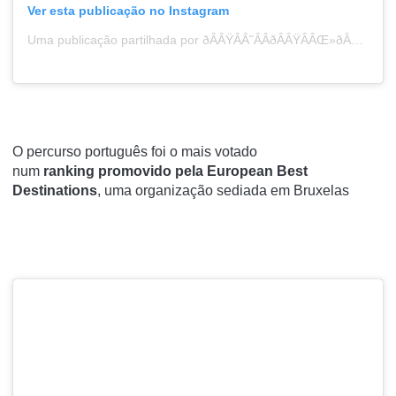
Ver esta publicação no Instagram
Uma publicação partilhada por ðÂÂŸÂÂ˜ÂÂðÂÂŸÂÂŒ»ðÂÂŸÂÂ’ÂÂœ (@isaferli)
O percurso português foi o mais votado
num
ranking
promovido pela European Best
Destinations
, uma organização sediada em Bruxelas