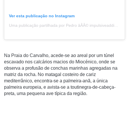
Ver esta publicação no Instagram
Uma publicação partilhada por Pedro âÂÂ© impulsiveaddiction.com (@pmmdomingues)
Na Praia do Carvalho, acede-se ao areal por um túnel
escavado nos calcários macios do Miocénico, onde se
observa a profusão de conchas marinhas agregadas na
matriz da rocha. No matagal costeiro de cariz
mediterrânico, encontra-se a palmeira-anã, a única
palmeira europeia, e avista-se a toutinegra-de-cabeça-
preta, uma pequena ave típica da região.