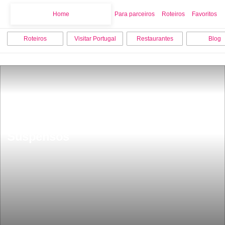
Home
Home
Para parceiros
Roteiros
Favoritos
Roteiros
Visitar Portugal
Restaurantes
Blog
Fica no Algarve o melhor trilho da 
Europa Percurso dos Sete Vales 
Suspensos