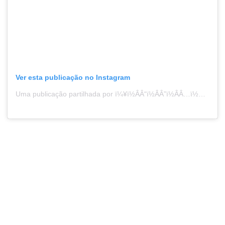
Ver esta publicação no Instagram
Uma publicação partilhada por ï¼¥ï½ÂÂ“ï½ÂÂ”ï½ÂÂ…ï½ÂÂŒï½ÂÂŒï½ÂÂ… (@estelleexplorestheworld)