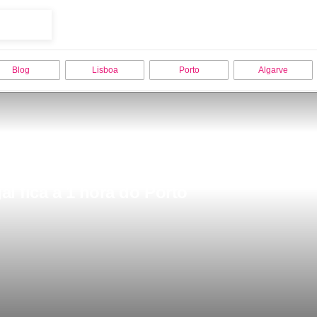
Blog
Lisboa
Porto
Algarve
l fica a 1 hora do Porto