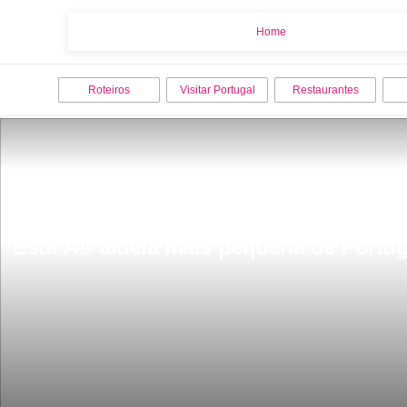
Home
Home
Roteiros
Visitar Portugal
Restaurantes
Esta Ã© aldeia mais pequena de Portuga