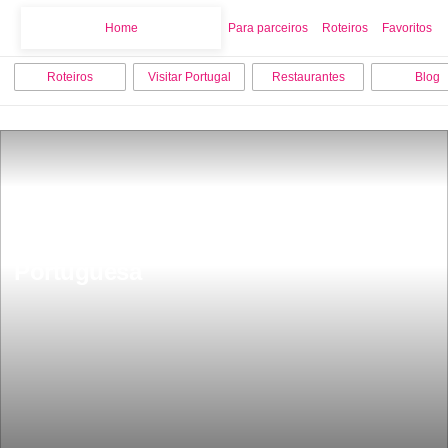
Home
Home
Para parceiros
Roteiros
Favoritos
Roteiros
Visitar Portugal
Restaurantes
Blog
A maior praia da Europa e Terceira 
Maior do Mundo com 45 km Ã© 
Portuguesa