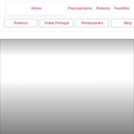
Home
Home
Para parceiros
Roteiros
Favoritos
Roteiros
Visitar Portugal
Restaurantes
Blog
Ã possivel dormir numa casa Ã¡rvore 
fica a uma hora do Porto Pedras 
Salgadas Spa & Nature Park