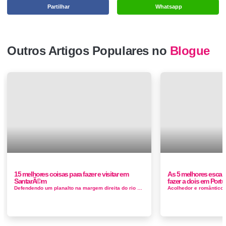
Partilhar
Whatsapp
Outros Artigos Populares no
Blogue
15 melhores coisas para fazer e visitar em
As 5 melhores escap
SantarÃ©m
fazer a dois em Portu
Defendendo um planalto na margem direita do rio Tejo, a cidade de Santarém foi a casa dos reis de Portugal ao longo da Idade Média. ...