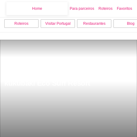
Home
Home
Para parceiros
Roteiros
Favoritos
Roteiros
Visitar Portugal
Restaurantes
Blog
JÃ¡ imaginaste dormir em cabanas 
com todo o conforto de um hotel 
kukubaki Eco Surf Resort