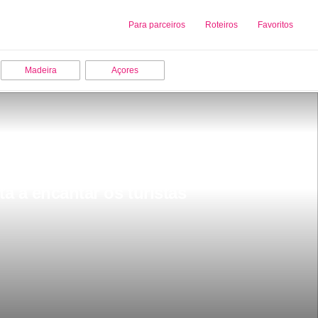
Sobre nós
Para parceiros
Adicionar uma Empresa
Roteiros
Favoritos
Madeira
Açores
a a encantar os turistas