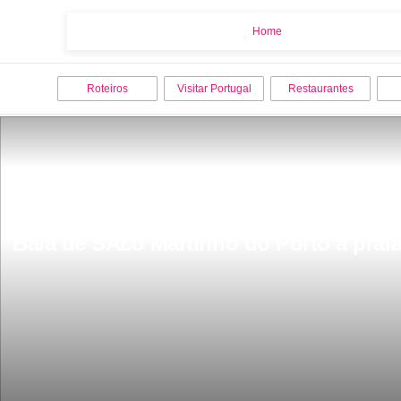
Home
Home
Roteiros
Visitar Portugal
Restaurantes
Baia de SÃ£o Martinho do Porto a praia