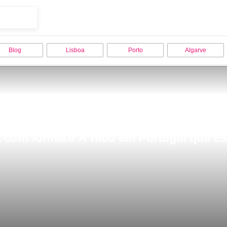
Blog
Lisboa
Porto
Algarve
 com formato Ãºnico em Portugal que est