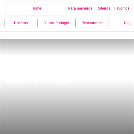
Home
Home
Para parceiros
Roteiros
Favoritos
Roteiros
Visitar Portugal
Restaurantes
Blog
OurÃ©m tem um dos mais belos 
castelos de Portugal