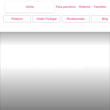
Home
Home
Para parceiros
Roteiros
Favoritos
Roteiros
Visitar Portugal
Restaurantes
Blog
Castelo de Montemor o Velho