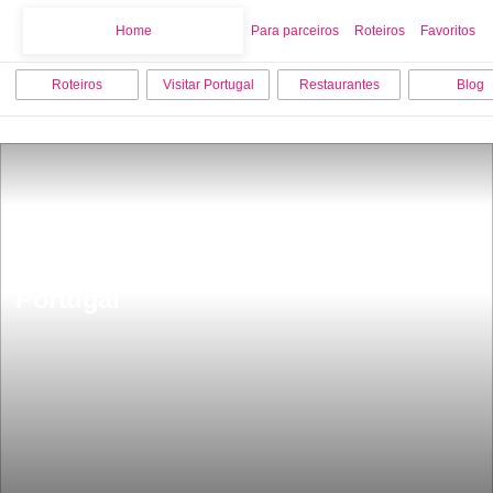
Home
Home
Para parceiros
Roteiros
Favoritos
Roteiros
Visitar Portugal
Restaurantes
Blog
MarvÃ£o esta na lista das 5 Aldeias 
HistÃ³ricas mais encantadoras de 
Portugal