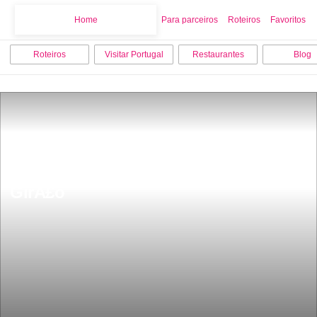
Home
Home
Para parceiros
Roteiros
Favoritos
Roteiros
Visitar Portugal
Restaurantes
Blog
Ã o cabo mais alto da Europa com 
580m de altura Miradouro do Cabo 
GirÃ£o