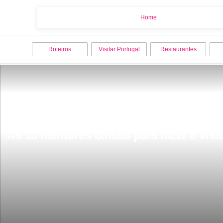
Home
Home
Roteiros
Visitar Portugal
Restaurantes
As 10 melhores coisas para fazer e visi