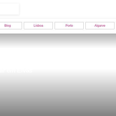
Blog
Lisboa
Porto
Algarve
tar em Elvas