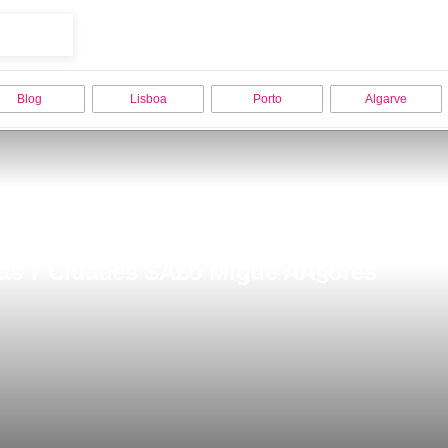
Blog
Lisboa
Porto
Algarve
das 7 Cidades SÃ£o Migue AÃ§ores