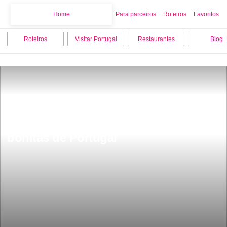
Home
Home
Para parceiros
Roteiros
Favoritos
Roteiros
Visitar Portugal
Restaurantes
Blog
JÃ¡ ouviste falar na Aldeia HistÃ³rica 
de Castelo Rodrigo Ã© das mais 
bonitas de Portugal