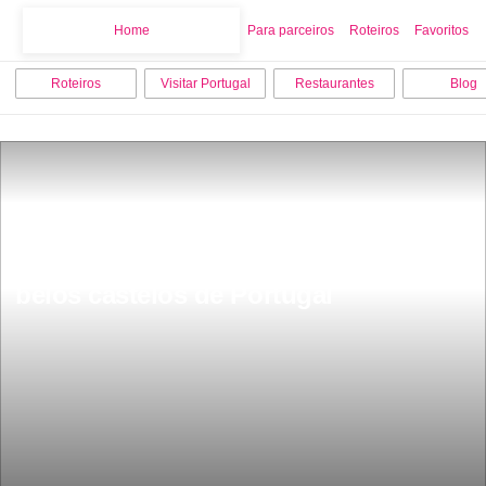
Home
Home
Para parceiros
Roteiros
Favoritos
Roteiros
Visitar Portugal
Restaurantes
Blog
Castelo de OurÃ©m um dos mais 
belos castelos de Portugal