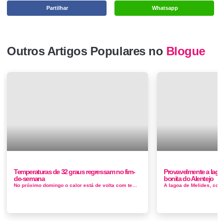
Partilhar
Whatsapp
Outros Artigos Populares no
Blogue
Temperaturas de 32 graus regressam no fim-
Provavelmente a lag
de-semana
bonita do Alentejo
No próximo domingo o calor está de volta com temperaturas superiores a 30 graus em Lisboa. Até lá o céu estar&aacut...