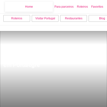
Home
Home
Para parceiros
Roteiros
Favoritos
Roteiros
Visitar Portugal
Restaurantes
Blog
10 melhores monumentos para visitar 
em Portalegre