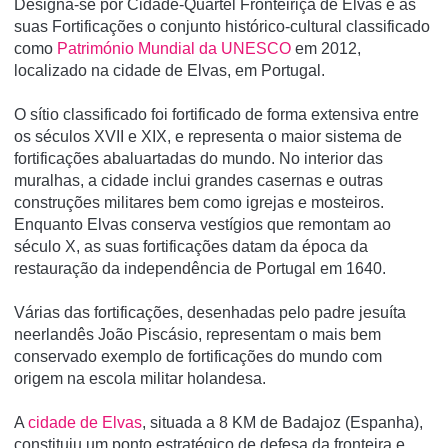
Designa-se por Cidade-Quartel Fronteiriça de Elvas e as
suas Fortificações o conjunto histórico-cultural classificado
como
Património Mundial da UNESCO
em 2012,
localizado na cidade de Elvas, em Portugal.
O sí­tio classificado foi fortificado de forma extensiva entre
os séculos XVII e XIX, e representa o maior sistema de
fortificações abaluartadas do mundo. No interior das
muralhas, a cidade inclui grandes casernas e outras
construções militares bem como igrejas e mosteiros.
Enquanto Elvas conserva vestí­gios que remontam ao
século X, as suas fortificações datam da época da
restauração da independência de Portugal em 1640.
Várias das fortificações, desenhadas pelo padre jesuí­ta
neerlandês João Piscásio, representam o mais bem
conservado exemplo de fortificações do mundo com
origem na escola militar holandesa.
A
cidade de Elvas
, situada a 8 KM de Badajoz (Espanha),
constituiu um ponto estratégico de defesa da fronteira e