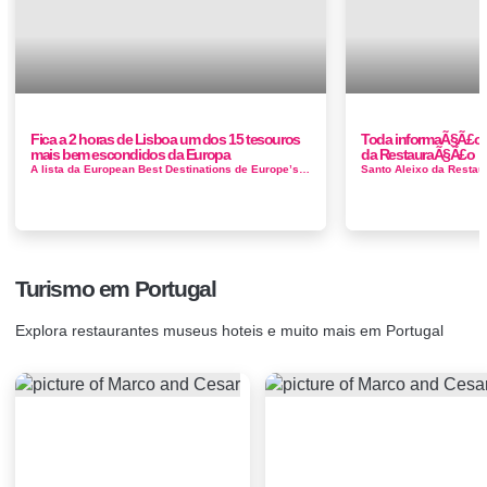
Fica a 2 horas de Lisboa um dos 15 tesouros
Toda informaÃ§Ã£o d
mais bem escondidos da Europa
da RestauraÃ§Ã£o
A lista da European Best Destinations de Europe’s best hidden gems tem propostas para todos os gostos desde casas sob rochas na Andaluzia, uma b...
Turismo em Portugal
Explora restaurantes museus hoteis e muito mais em Portugal