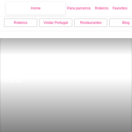
Home
Home
Para parceiros
Roteiros
Favoritos
Roteiros
Visitar Portugal
Restaurantes
Blog
Casa da Rua da Reboleira nÂº 55 
Porto