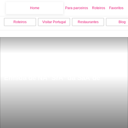
Home
Home
Para parceiros
Roteiros
Favoritos
Roteiros
Visitar Portugal
Restaurantes
Blog
Ermida de NÂª SrÂª da SaÃºde