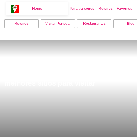
Home
Home
Para parceiros
Roteiros
Favoritos
Roteiros
Visitar Portugal
Restaurantes
Blog
O que fazer em Vila Nova de Gaia os 8 
melhores sitios para visitar