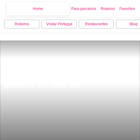
Home
Home
Para parceiros
Roteiros
Favoritos
Roteiros
Visitar Portugal
Restaurantes
Blog
Os 12 melhores pontos turisticos e 
passeios em SetÃºbal