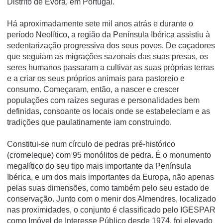
Distrito de Évora, em Portugal.
Há aproximadamente sete mil anos atrás e durante o
período Neolítico, a região da Península Ibérica assistiu à
sedentarização progressiva dos seus povos. De caçadores
que seguiam as migrações sazonais das suas presas, os
seres humanos passaram a cultivar as suas próprias terras
e a criar os seus próprios animais para pastoreio e
consumo. Começaram, então, a nascer e crescer
populações com raízes seguras e personalidades bem
definidas, consoante os locais onde se estabeleciam e as
tradições que paulatinamente iam construindo.
Constitui-se num cí­rculo de pedras pré-histórico
(cromeleque) com 95 monólitos de pedra. É o monumento
megalí­tico do seu tipo mais importante da Pení­nsula
Ibérica, e um dos mais importantes da Europa, não apenas
pelas suas dimensões, como também pelo seu estado de
conservação. Junto com o menir dos Almendres, localizado
nas proximidades, o conjunto é classificado pelo IGESPAR
como Imóvel de Interesse Público desde 1974, foi elevado