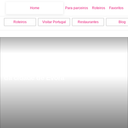
Home
Home
Para parceiros
Roteiros
Favoritos
Roteiros
Visitar Portugal
Restaurantes
Blog
Os 9 melhores pontos turisticos  guia 
da cidade de Evora