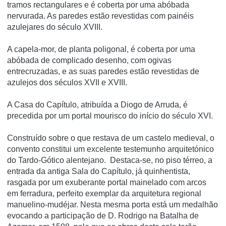
tramos rectangulares e é coberta por uma abóbada
nervurada. As paredes estão revestidas com painéis
azulejares do século XVIII.
A capela-mor, de planta poligonal, é coberta por uma
abóbada de complicado desenho, com ogivas
entrecruzadas, e as suas paredes estão revestidas de
azulejos dos séculos XVII e XVIII.
A Casa do Capí­tulo, atribuí­da a Diogo de Arruda, é
precedida por um portal mourisco do iní­cio do século XVI.
Construído sobre o que restava de um castelo medieval, o
convento constitui um excelente testemunho arquitetónico
do Tardo-Gótico alentejano. Destaca-se, no piso térreo, a
entrada da antiga Sala do Capítulo, já quinhentista,
rasgada por um exuberante portal mainelado com arcos
em ferradura, perfeito exemplar da arquitetura regional
manuelino-mudéjar. Nesta mesma porta está um medalhão
evocando a participação de D. Rodrigo na Batalha de