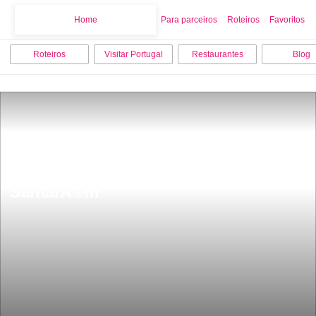
Home
Home
Para parceiros
Roteiros
Favoritos
Roteiros
Visitar Portugal
Restaurantes
Blog
Os 10 melhores pontos turisticos 
para conhecer e visitar em 
SantarÃ©m