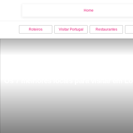
Home
Home
Roteiros
Visitar Portugal
Restaurantes
Os 7 melhores locais para visitar em L