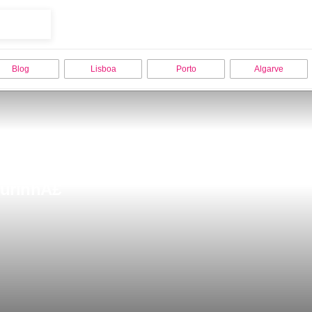
Blog
Lisboa
Porto
Algarve
ourinhÃ£