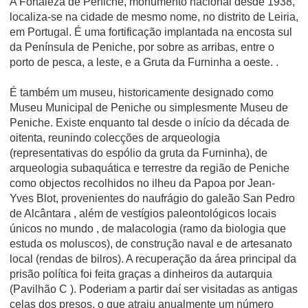
A Fortaleza de Peniche, monumento nacional desde 1938,
localiza-se na cidade de mesmo nome, no distrito de Leiria,
em Portugal. É uma fortificação implantada na encosta sul
da Pení­nsula de Peniche, por sobre as arribas, entre o
porto de pesca, a leste, e a Gruta da Furninha a oeste. .
É também um museu, historicamente designado como
Museu Municipal de Peniche ou simplesmente Museu de
Peniche. Existe enquanto tal desde o iní­cio da década de
oitenta, reunindo colecções de arqueologia
(representativas do espólio da gruta da Furninha), de
arqueologia subaquática e terrestre da região de Peniche
como objectos recolhidos no ilheu da Papoa por Jean-
Yves Blot, provenientes do naufrágio do galeão San Pedro
de Alcântara , além de vestí­gios paleontológicos locais
únicos no mundo , de malacologia (ramo da biologia que
estuda os moluscos), de construção naval e de artesanato
local (rendas de bilros). A recuperação da área principal da
prisão polí­tica foi feita graças a dinheiros da autarquia
(Pavilhão C ). Poderiam a partir daí­ ser visitadas as antigas
celas dos presos, o que atraiu anualmente um número