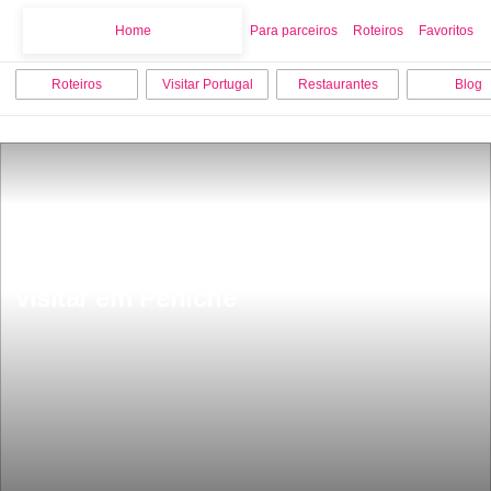
Home
Home
Para parceiros
Roteiros
Favoritos
Roteiros
Visitar Portugal
Restaurantes
Blog
Os 10 melhores sitios para ver e 
visitar em Peniche