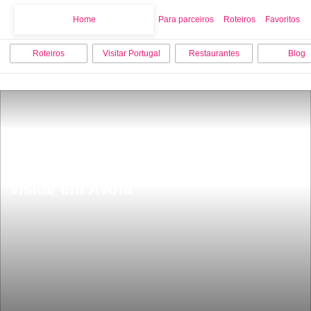
Home
Home
Para parceiros
Roteiros
Favoritos
Roteiros
Visitar Portugal
Restaurantes
Blog
Os 18 melhores sitios para ver e 
visitar em Ãvora