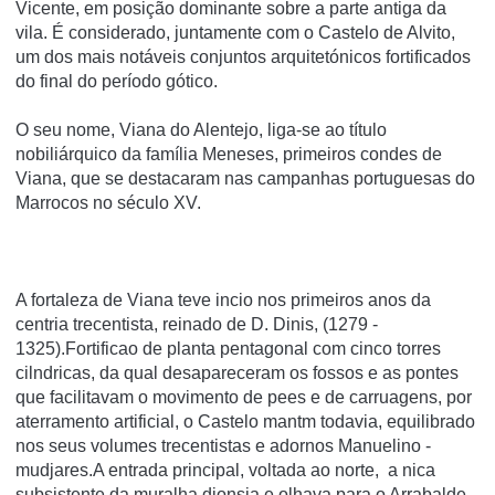
Vicente, em posição dominante sobre a parte antiga da
vila. É considerado, juntamente com o Castelo de Alvito,
um dos mais notáveis conjuntos arquitetónicos fortificados
do final do perí­odo gótico.
O seu nome, Viana do Alentejo, liga-se ao tí­tulo
nobiliárquico da famí­lia Meneses, primeiros condes de
Viana, que se destacaram nas campanhas portuguesas do
Marrocos no século XV.
A fortaleza de Viana teve incio nos primeiros anos da
centria trecentista, reinado de D. Dinis, (1279 -
1325).Fortificao de planta pentagonal com cinco torres
cilndricas, da qual desapareceram os fossos e as pontes
que facilitavam o movimento de pees e de carruagens, por
aterramento artificial, o Castelo mantm todavia, equilibrado
nos seus volumes trecentistas e adornos Manuelino -
mudjares.A entrada principal, voltada ao norte, a nica
subsistente da muralha dionsia e olhava para o Arrabalde