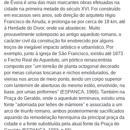
de Évora é uma das mais marcantes obras efetuadas na
cidade na primeira metade do século XVI. Foi construído
em escassos seis anos, sob direção do arquiteto régio
Francisco de Arruda, e prolonga-se por cerca de 18 km, até
à Herdade do Divor, onde vai abastecer. Muito
provavelmente sobreposto ao antigo aqueduto romano, o
carácter civil da construção foi enobrecido por alguns
troços de inegável impacto artístico e urbanístico. Por
exemplo, junto à igreja de São Francisco, existiu até 1873
o Fecho Real do Aqueduto, um pórtico renascentista
composto por "um torreão de planta octogonal decorado
por meias colunas toscanas e nichos emoldurados, de
vieiras nos arcos de meio ponto, tendo um corpo superior
com lanternim de aberturas do mesmo estilo, envolvido, na
base, por umas piriformes" (ESPANCA, 1966). Também na
Praça do Geraldo, onde o aqueduto terminava, existiu uma
fonte "adornada por leões de mármore" e associada a um
arco de triunfo romano, ambos posteriormente sacrificados
aquando da remodelação henriquina da principal praça da
cidade e a fonte substituída pela atual fonte da Praça do