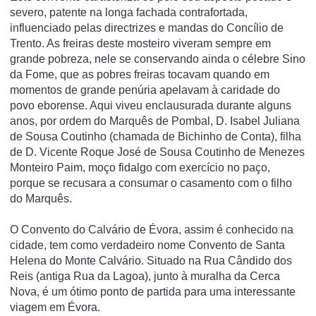
severo, patente na longa fachada contrafortada,
influenciado pelas directrizes e mandas do Concí­lio de
Trento. As freiras deste mosteiro viveram sempre em
grande pobreza, nele se conservando ainda o célebre Sino
da Fome, que as pobres freiras tocavam quando em
momentos de grande penúria apelavam à caridade do
povo eborense. Aqui viveu enclausurada durante alguns
anos, por ordem do Marquês de Pombal, D. Isabel Juliana
de Sousa Coutinho (chamada de Bichinho de Conta), filha
de D. Vicente Roque José de Sousa Coutinho de Menezes
Monteiro Paim, moço fidalgo com exercí­cio no paço,
porque se recusara a consumar o casamento com o filho
do Marquês.
O Convento do Calvário de Évora, assim é conhecido na
cidade, tem como verdadeiro nome Convento de Santa
Helena do Monte Calvário. Situado na Rua Cândido dos
Reis (antiga Rua da Lagoa), junto à muralha da Cerca
Nova, é um ótimo ponto de partida para uma interessante
viagem em Évora.