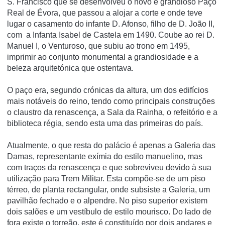
S. Francisco que se desenvolveu o novo e grandioso Paço
Real de Évora, que passou a alojar a corte e onde teve
lugar o casamento do infante D. Afonso, filho de D. João II,
com a Infanta Isabel de Castela em 1490. Coube ao rei D.
Manuel I, o Venturoso, que subiu ao trono em 1495,
imprimir ao conjunto monumental a grandiosidade e a
beleza arquitetónica que ostentava.
O paço era, segundo crónicas da altura, um dos edifí­cios
mais notáveis do reino, tendo como principais construções
o claustro da renascença, a Sala da Rainha, o refeitório e a
biblioteca régia, sendo esta uma das primeiras do paí­s.
Atualmente, o que resta do palácio é apenas a Galeria das
Damas, representante exí­mia do estilo manuelino, mas
com traços da renascença e que sobreviveu devido à sua
utilização para Trem Militar. Esta compõe-se de um piso
térreo, de planta rectangular, onde subsiste a Galeria, um
pavilhão fechado e o alpendre. No piso superior existem
dois salões e um vestí­bulo de estilo mourisco. Do lado de
fora existe o torreão, este é constituí­do por dois andares e