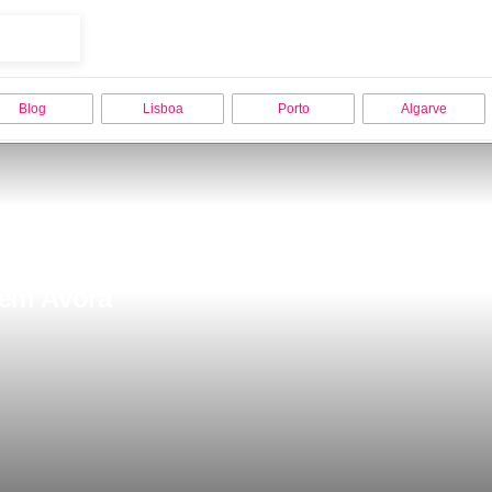
Blog
Lisboa
Porto
Algarve
 em Ãvora