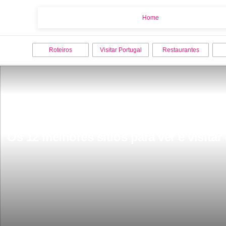
Home
Home
Roteiros
Visitar Portugal
Restaurantes
Os 12 melhores sitios para ver e visitar