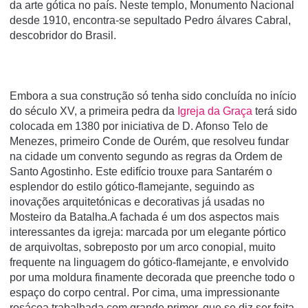
da arte gótica no paí­s. Neste templo, Monumento Nacional
desde 1910, encontra-se sepultado Pedro álvares Cabral,
descobridor do Brasil.
Embora a sua construção só tenha sido concluída no início
do século XV, a primeira pedra da
Igreja da Graça
terá sido
colocada em 1380 por iniciativa de D. Afonso Telo de
Menezes, primeiro Conde de Ourém, que resolveu fundar
na cidade um convento segundo as regras da Ordem de
Santo Agostinho. Este edifício trouxe para Santarém o
esplendor do estilo gótico-flamejante, seguindo as
inovações arquitetónicas e decorativas já usadas no
Mosteiro da Batalha.A fachada é um dos aspectos mais
interessantes da igreja: marcada por um elegante pórtico
de arquivoltas, sobreposto por um arco conopial, muito
frequente na linguagem do gótico-flamejante, e envolvido
por uma moldura finamente decorada que preenche todo o
espaço do corpo central. Por cima, uma impressionante
rosácea trabalhada com grande primor, que se diz ser feita