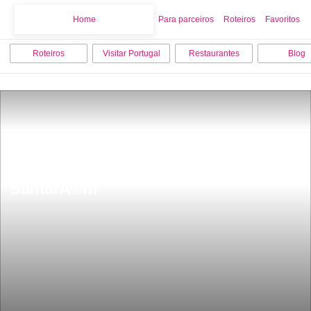
Home
Home
Para parceiros
Roteiros
Favoritos
Roteiros
Visitar Portugal
Restaurantes
Blog
Os 9 melhores sitios para visitar em 
SantarÃ©m