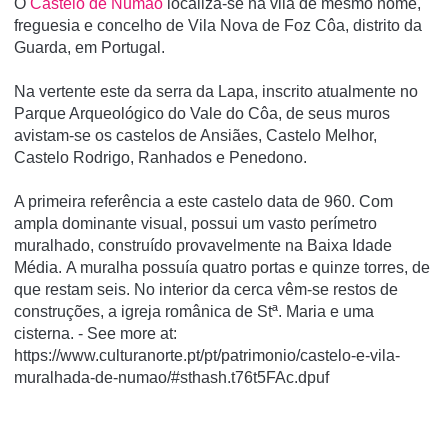
O
Castelo de Numão
localiza-se na vila de mesmo nome,
freguesia e concelho de Vila Nova de Foz Côa, distrito da
Guarda, em Portugal.
Na vertente este da serra da Lapa, inscrito atualmente no
Parque Arqueológico do Vale do Côa, de seus muros
avistam-se os castelos de Ansiães, Castelo Melhor,
Castelo Rodrigo, Ranhados e Penedono.
A primeira referência a este castelo data de 960. Com
ampla dominante visual, possui um vasto perímetro
muralhado, construído provavelmente na Baixa Idade
Média. A muralha possuía quatro portas e quinze torres, de
que restam seis. No interior da cerca vêm-se restos de
construções, a igreja românica de Stª. Maria e uma
cisterna. - See more at:
https://www.culturanorte.pt/pt/patrimonio/castelo-e-vila-
muralhada-de-numao/#sthash.t76t5FAc.dpuf