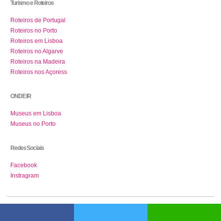
Turismo e Roteiros
Roteiros de Portugal
Roteiros no Porto
Roteiros em Lisboa
Roteiros no Algarve
Roteiros na Madeira
Roteiros nos Açoress
ONDE IR
Museus em Lisboa
Museus no Porto
Redes Sociais
Facebook
Instragram
© 2026 - Portugal de Norte a Sul
|
Sobre nós
|
Termos de uso
|
Cookies