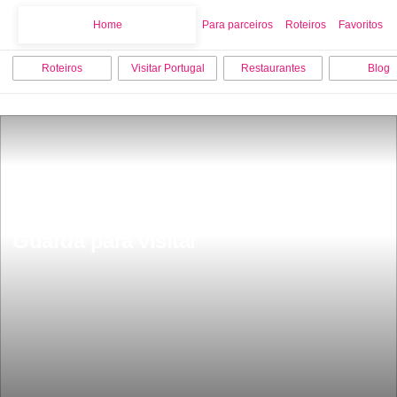
Home
Home
Para parceiros
Roteiros
Favoritos
Roteiros
Visitar Portugal
Restaurantes
Blog
Os 15 melhores monumentos da 
Guarda para visitar