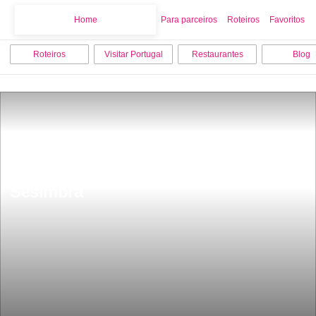
Home
Home
Para parceiros
Roteiros
Favoritos
Roteiros
Visitar Portugal
Restaurantes
Blog
10 lugares grÃ¡tis para visitar em 
Sesimbra