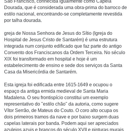
São Francisco, conhecida igualmente como Capela
Dourada, que é considerada uma obra-prima do barroco de
estilo nacional, encontrando-se completamente revestida
por talha dourada.
greja de Nossa Senhora de Jesus do Sítio (Igreja do
Hospital de Jesus Cristo de Santarém) é uma estrutura
integrada num conjunto edificado que faz parte do antigo
Convento dos Franciscanos da Ordem Terceira. No século
XIX foi transformado em hospital e hoje é um
estabelecimento de ensino e sede dos serviços da Santa
Casa da Misericórdia de Santarém.
Esta igreja foi edificada entre 1615-1649 e ocupou o
espaço da antiga ermida medieval de Santa Maria
Madalena. O seu frontispício constitui um exemplo
representativo do "estilo chão" da autoria, como sugere
Vítor Serrão, de Mateus do Couto. O coro alto ocupa os
dois primeiros tramos da nave e por baixo surgem duas
capelas laterais por banda. Podem aqui ser apreciados
azulejos azuis e brancos do século XVII e pinturas murais