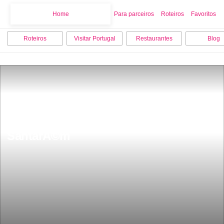
Home
Home
Para parceiros
Roteiros
Favoritos
Roteiros
Visitar Portugal
Restaurantes
Blog
Os 15 melhores locais para visitar em 
SantarÃ©m