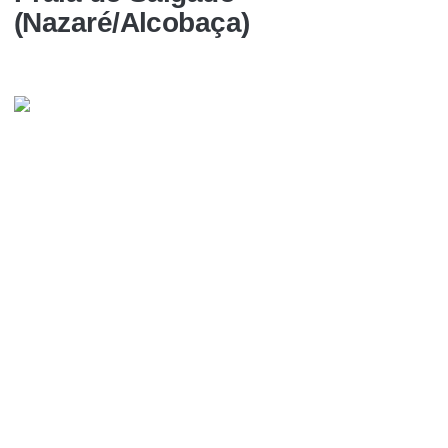
(Nazaré/Alcobaça)