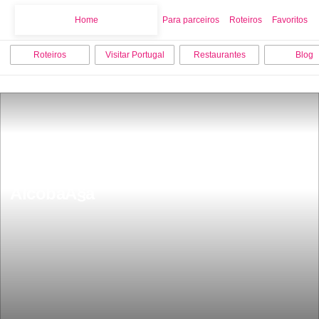
Home
Home
Para parceiros
Roteiros
Favoritos
Roteiros
Visitar Portugal
Restaurantes
Blog
Os 9 melhores locais para visitar em 
AlcobaÃ§a